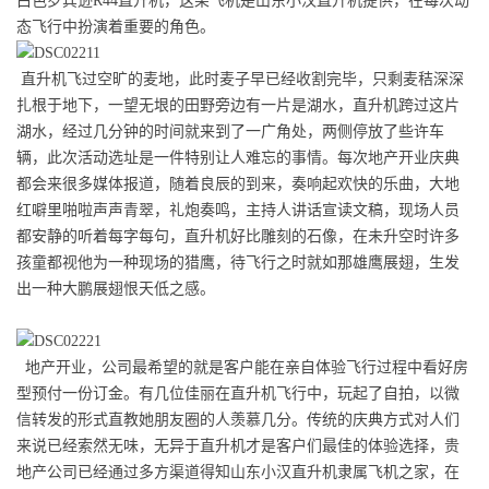
白色罗宾逊R44直升机，这架飞机是山东小汉直升机提供，在每次动
态飞行中扮演着重要的角色。
直升机飞过空旷的麦地，此时麦子早已经收割完毕，只剩麦秸深深
扎根于地下，一望无垠的田野旁边有一片是湖水，直升机跨过这片
湖水，经过几分钟的时间就来到了一广角处，两侧停放了些许车
辆，此次活动选址是一件特别让人难忘的事情。每次地产开业庆典
都会来很多媒体报道，随着良辰的到来，奏响起欢快的乐曲，大地
红噼里啪啦声声青翠，礼炮奏鸣，主持人讲话宣读文稿，现场人员
都安静的听着每字每句，直升机好比雕刻的石像，在未升空时许多
孩童都视他为一种现场的猎鹰，待飞行之时就如那雄鹰展翅，生发
出一种大鹏展翅恨天低之感。
地产开业，公司最希望的就是客户能在亲自体验飞行过程中看好房
型预付一份订金。有几位佳丽在直升机飞行中，玩起了自拍，以微
信转发的形式直教她朋友圈的人羡慕几分。传统的庆典方式对人们
来说已经索然无味，无异于直升机才是客户们最佳的体验选择，贵
地产公司已经通过多方渠道得知山东小汉直升机隶属飞机之家，在