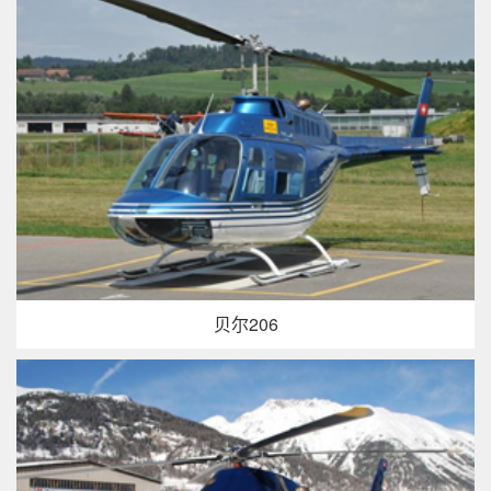
贝尔206