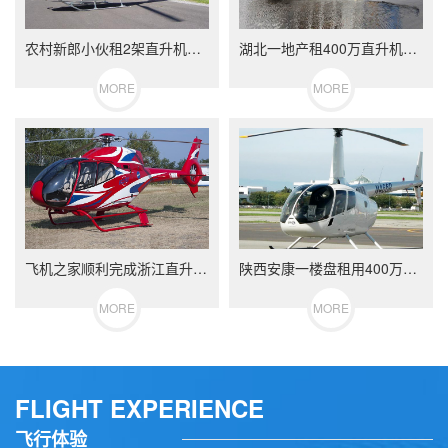
农村新郎小伙租2架直升机迎娶新娘相恋7年婚礼十分浪漫
湖北一地产租400万直升机助阵开业
MORE
MORE
飞机之家顺利完成浙江直升机航测作业
陕西安康一楼盘租用400万直升机空中看房
MORE
MORE
FLIGHT EXPERIENCE
飞行体验