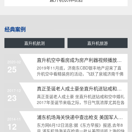
经典案例
直升机航测
直升机旅游
直升机空中看房成为房产利器视频播放量近千万
2020-02
25
2019年11月底，济南东CBD银丰地产迎来了直
升机空中看精装房的活动，飞跃了泉城济南千佛
山、泉城广......
真正圣诞老人成土豪坐直升机送钻戒和空中婚礼
2017-12
23
真正圣诞老人成土豪 坐直升机送钻戒和空中婚礼
2017年圣诞节来临之际，节日气氛浓厚尤其在各
大商场频......
浦东机场海关快递中查出枪支 美国军人走私枪弹入沪遭缴
2014-11
12
东方网6月12日消息:据《东方早报》报道,去年8
月,浦东机场海关在检查一批从美国运抵上海的快