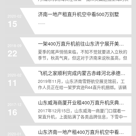
递物品时,......
济南一地产租直升机空中看500万别墅
2020-02
15
......
一架400万直升机前往山东济宁展开美国白蛾防治
2018-09
22
夏季的尾声悄悄来临，不知不觉就要进入立秋的
季节，秋高气爽，但这对于济南来说秋虽高，但
炎热高温似乎没有......
飞机之家顺利完成内蒙古赤峰河北承德航空测绘
2020-02
11
2019年11月，山东济南雪野航空展览馆前，工
作人员正在给一架罗宾逊R44直升机捆绑。该辆
重汽汽车穿......
山东威海商厦开业租400万直升机庆典舞狮子锣鼓喧天“年味”十足
2017-12
16
2017年12月15日，山东威海一商厦门口摆着一
架直升机，上面贴满了各类品牌信息，下雪中一
群人身着统一......
山东济南一地产租400万直升机空中看泉城
2020-01