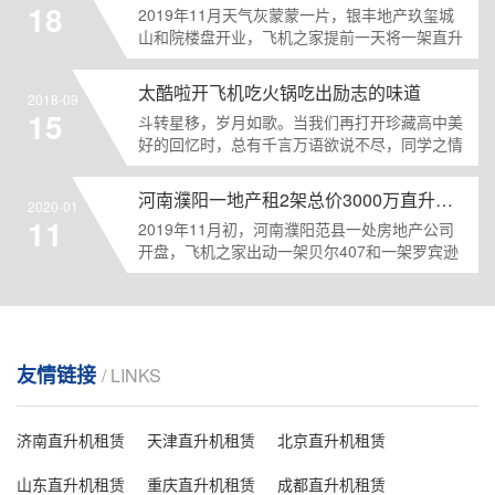
18
2019年11月天气灰蒙蒙一片，银丰地产玖玺城
山和院楼盘开业，飞机之家提前一天将一架直升
机罗宾逊R4......
太酷啦开飞机吃火锅吃出励志的味道
2018-09
15
斗转星移，岁月如歌。当我们再打开珍藏高中美
好的回忆时，总有千言万语欲说不尽，同学之情
谊时隔如今仍是那......
河南濮阳一地产租2架总价3000万直升机空中看房
2020-01
11
2019年11月初，河南濮阳范县一处房地产公司
开盘，飞机之家出动一架贝尔407和一架罗宾逊
R44前往......
友情链接
/ LINKS
济南直升机租赁
天津直升机租赁
北京直升机租赁
山东直升机租赁
重庆直升机租赁
成都直升机租赁