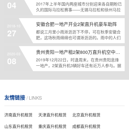
04
2017年上半年国内两座城市分别迎来各自期盼已
久的国际马拉松赛事——无锡马拉松和徐州马拉
松。据悉，于3......
安徽合肥一地产开业2架直升机豪车助阵
2018-10
27
都说三月里小雨淅沥沥下不停，可在秋季安徽合
肥，这场秋雨绵绵也可谓淅沥沥的。雨中的人们
都忙着给自己或则......
贵州贵阳一地产租2架800万直升机空中看房
2020-03
08
2019年12月22日，时逢周末，在贵州贵阳息烽
一地产，2架直升机3辆好车还有近万人参与。据
了解是该......
友情链接
/ LINKS
济南直升机租赁
天津直升机租赁
北京直升机租赁
山东直升机租赁
重庆直升机租赁
成都直升机租赁