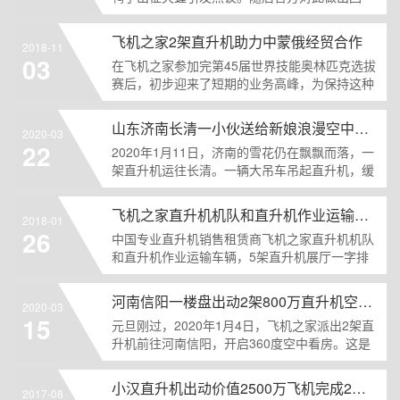
应。 27日，话题......
飞机之家2架直升机助力中蒙俄经贸合作
2018-11
03
在飞机之家参加完第45届世界技能奥林匹克选拔
赛后，初步迎来了短期的业务高峰，为保持这种
业务的持续发......
山东济南长清一小伙送给新娘浪漫空中婚礼
2020-03
22
2020年1月11日，济南的雪花仍在飘飘而落，一
架直升机运往长清。一辆大吊车吊起直升机，缓
缓放落在地......
飞机之家直升机机队和直升机作业运输车辆
2018-01
26
中国专业直升机销售租赁商飞机之家直升机机队
和直升机作业运输车辆，5架直升机展厅一字排
开，另外一架在南京......
河南信阳一楼盘出动2架800万直升机空中看房
2020-03
15
元旦刚过，2020年1月4日，飞机之家派出2架直
升机前往河南信阳，开启360度空中看房。这是
阳历年飞......
小汉直升机出动价值2500万飞机完成2次马拉松直升机航拍直播
2017-08