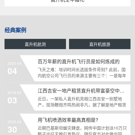
经典案例
直升机航测
直升机旅游
百万年薪的直升机飞行员是如何炼成的
2020-04
04
飞天之难：培训时间长选拔条件苛刻? 此前，国
内航空公司飞行员的来源主要有三个：一是每年
委托民航飞行学院......
江西吉安一地产租赁直升机带富豪空中看别墅
2018-02
03
近日，一架私人直升机亮相江西吉安一别墅地
产，现场鞭炮齐鸣热闹非凡，据了解是地产租赁
直升机带富豪空中看......
用飞机喷洒效率最高真相是?
2020-03
30
近期巴基斯坦蝗灾肆虐，网传中国计划派10万只
鸭子出征灭蝗引发热议。随后官方对此做出回