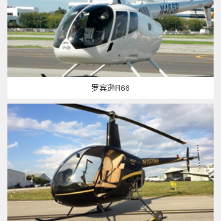
罗宾逊R66