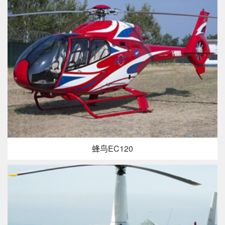
蜂鸟EC120