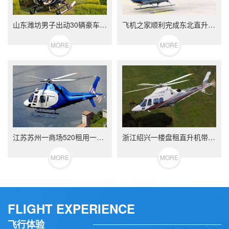
山东潍坊男子出动30辆豪车2架直升机迎亲50多名闺蜜整齐排到新娘村口
飞机之家顺利完成东北直升机航空测绘
MORE
MORE
江苏苏州一商场520租用一架400万直升机
浙江绍兴一楼盘租直升机带VIP空中看房
MORE
MORE
FLIGHT EXPERIENCE
飞行体验