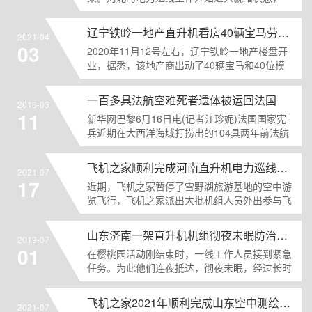
号机组人员只做......
辽宁铁岭一地产直升机看房40辆宝马劳斯莱斯跟随
2021-04
03
2020年11月12号左右，辽宁铁岭一地产楼盘开
业，据悉，该地产商出动了40辆宝马和40位模
特，还包......
一百多具法航空难死者遗体被运回法国
2016-03
11
新华网巴黎6月16日电(记者江珍妮)法国国家宪
兵近期在大西洋海域打捞出的104具两年前法航
失事客机遇难......
飞机之家顺利完成河南直升机电力巡线作业
2021-07
17
近期，飞机之家暂停了雪野湖旅游基地的空中游
览飞行，飞机之家派出大批机组人员外出参与飞
行活动，这一站便......
山东济南一架直升机机组彻夜未眠防治美国白蛾
2019-07
01
在樱桃园活动刚结束时，一线工作人员接到紧急
任务。为此他们连夜抵达，彻夜未眠，经过长时
间的长途跋涉，于......
飞机之家2021年顺利完成山东空中测绘作业
2021-07