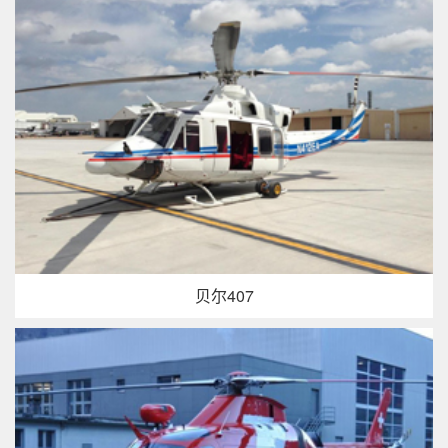
贝尔407