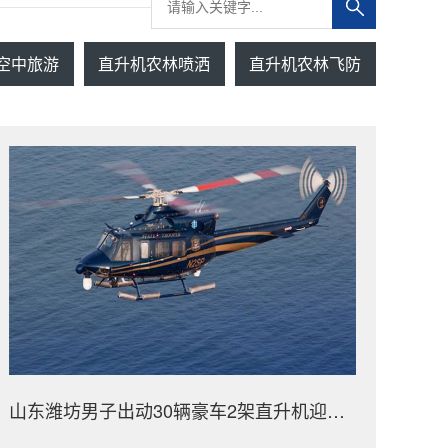
空中旅游
直升机农林喷洒
直升机农林飞防
山东潍坊男子出动30辆豪车2架直升机迎亲50多名闺蜜整齐排到新娘村口