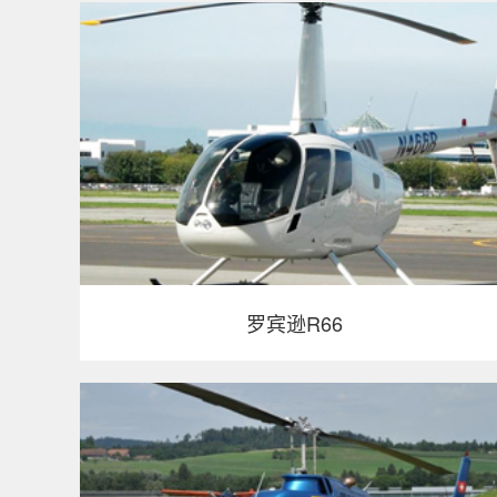
罗宾逊R66