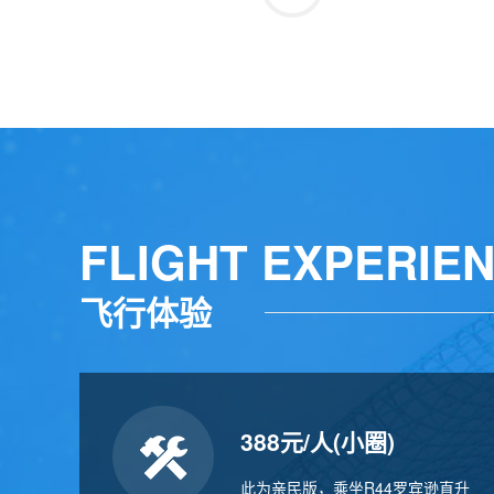
FLIGHT EXPERIE
飞行体验
388元/人(小圈)
此为亲民版，乘坐R44罗宾逊直升