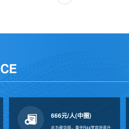
NCE
666元/人(中圈)
此为豪华版，乘坐R44罗宾逊直升