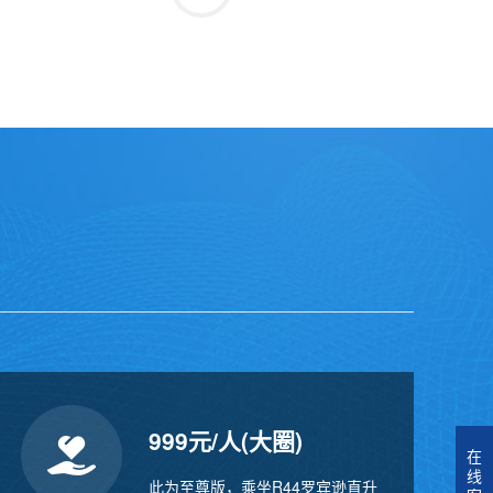
999元/人(大圈)
在
线
此为至尊版，乘坐R44罗宾逊直升