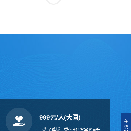
999元/人(大圈)
在
线
此为至尊版，乘坐R44罗宾逊直升