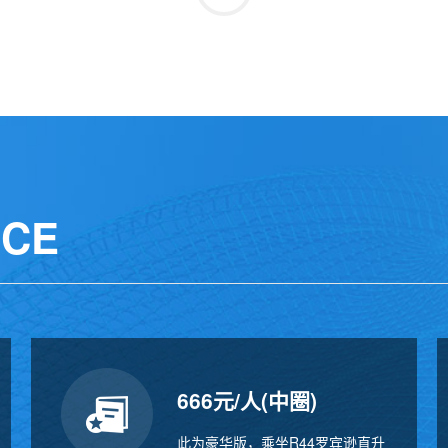
NCE
666元/人(中圈)
此为豪华版，乘坐R44罗宾逊直升