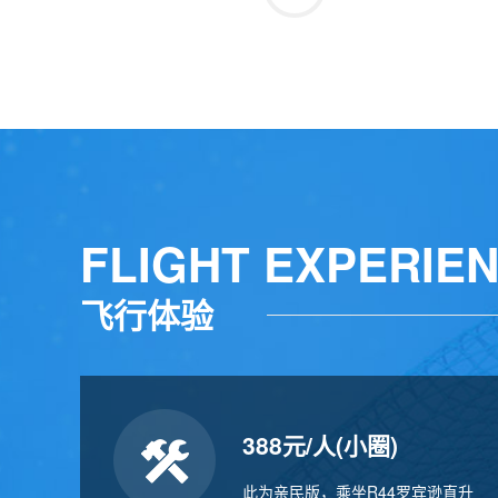
FLIGHT EXPERIE
飞行体验
388元/人(小圈)
此为亲民版，乘坐R44罗宾逊直升