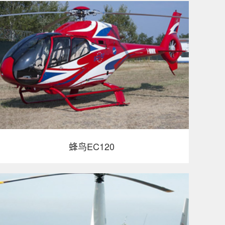
蜂鸟EC120